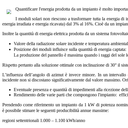
Quantificare l'energia prodotta da un impianto è molto importan
I moduli solari non riescono a trasformare tutta la energia di 
energia irradiata e energia ricavata) dal 3% al 16%. Cioè da un impia
Inoltre la quantità di energia elettrica prodotta da un sistema fotovolt
Valore della radiazione solare incidente e temperatura ambientale
Posizione dei moduli influisce sulla quantità di energia captata:
La produzione del pannello è massima quando i raggi del sole l
Rispetto pertanto alla soluzione ottimale con inclinazione di 30° il sis
L’influenza dell’angolo di azimut è invece minore. In un intervallo 
incidente non si discostano significativamente dal valore massimo. Orie
Eventuale presenza e quantità di impedimenti alla ricezione dell
Rendimento delle varie parti che compongono l'impianto: efficie
Prendendo come riferimento un impianto da 1 kW di potenza nomina
è
possibile stimare le seguenti producibilità annue massime:
regioni settentrionali 1.000 – 1.100 kWh/anno