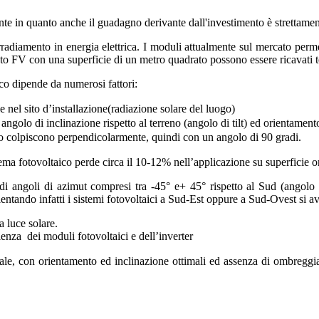
te in quanto anche il guadagno derivante dall'investimento è strettamen
irradiamento in energia elettrica. I moduli attualmente sul mercato perm
nto FV con una superficie di un metro quadrato possono essere ricavati
aico dipende da numerosi fattori:
 nel sito d’installazione(radiazione solare del luogo)
 angolo di inclinazione rispetto al terreno (angolo di tilt) ed orientamen
o colpiscono perpendicolarmente, quindi con un angolo di 90 gradi.
tema fotovoltaico perde circa il 10-12% nell’applicazione su superficie o
di angoli di azimut compresi tra -45° e+ 45° rispetto al Sud (angolo 
ntando infatti i sistemi fotovoltaici a Sud-Est oppure a Sud-Ovest si av
a luce solare.
nza dei moduli fotovoltaici e dell’inverter
le, con orientamento ed inclinazione
ottimali ed assenza di ombreggia