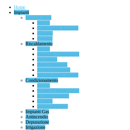
Home
Impianti
Impianti Idrici
Servizi
Componenti, Materiali
il Bagno
Consigli
Riscaldamento
Servizi
Funzione, Componenti
La Caldaia
Rete e Terminali
Termoregolazione
Manutenzione, Norme
Condizionamento
Servizi
Condiz./Climatizzatore
Il Condizionatore
Consigli
Pompa di Calore
Impianti Gas
Antincendio
Depurazione
Irrigazione