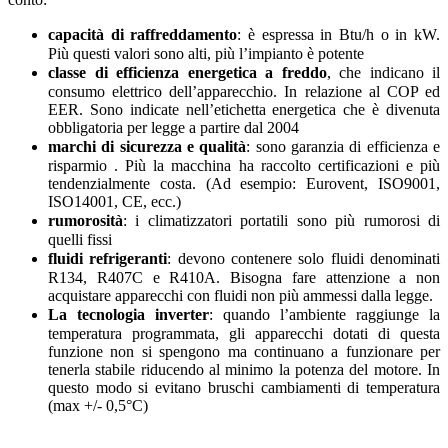
capacità di raffreddamento
: è espressa in Btu/h o in kW.
Più questi valori sono alti, più l’impianto è potente
classe di efficienza energetica a freddo
, che indicano il
consumo elettrico dell’apparecchio. In relazione al COP ed
EER. Sono indicate nell’etichetta energetica che è divenuta
obbligatoria per legge a partire dal 2004
marchi di sicurezza e qualità
: sono garanzia di efficienza e
risparmio . Più la macchina ha raccolto certificazioni e più
tendenzialmente costa. (Ad esempio: Eurovent, ISO9001,
ISO14001, CE, ecc.)
rumorosità
: i climatizzatori portatili sono più rumorosi di
quelli fissi
fluidi refrigeranti
: devono contenere solo fluidi denominati
R134, R407C e R410A. Bisogna fare attenzione a non
acquistare apparecchi con fluidi non più ammessi dalla legge.
La tecnologia inverter
: quando l’ambiente raggiunge la
temperatura programmata, gli apparecchi dotati di questa
funzione non si spengono ma continuano a funzionare per
tenerla stabile riducendo al minimo la potenza del motore. In
questo modo si evitano bruschi cambiamenti di temperatura
(max +/‐ 0,5°C)