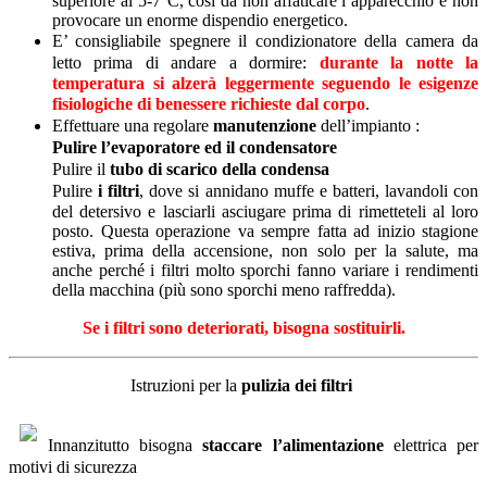
superiore ai 5‐7°C, così da non affaticare l’apparecchio e non
provocare un enorme dispendio energetico.
E’ consigliabile spegnere il condizionatore della camera da
letto prima di andare a dormire:
durante la notte la
temperatura si alzerà leggermente seguendo le esigenze
fisiologiche di benessere richieste dal corpo
.
Effettuare una regolare
manutenzione
dell’impianto :
Pulire l’evaporatore ed il condensatore
Pulire il
tubo di scarico della condensa
Pulire
i filtri
, dove si annidano muffe e batteri, lavandoli con
del detersivo e lasciarli asciugare prima di rimetteteli al loro
posto. Questa operazione va sempre fatta ad inizio stagione
estiva, prima della accensione, non solo per la salute, ma
anche perché i filtri molto sporchi fanno variare i rendimenti
della macchina (più sono sporchi meno raffredda).
Se i filtri sono deteriorati, bisogna sostituirli.
Istruzioni per la
pulizia dei filtri
Innanzitutto bisogna
staccare l’alimentazione
elettrica per
motivi di sicurezza