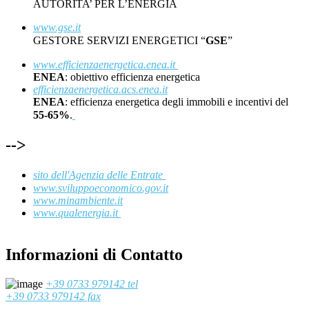
AUTORITA’ PER L’ENERGIA
www.gse.it
GESTORE SERVIZI ENERGETICI “
GSE
”
www.efficienzaenergetica.enea.it
ENEA
: obiettivo efficienza energetica
efficienzaenergetica.acs.enea.it
ENEA
: efficienza energetica degli immobili e incentivi del
55-65%
.
-->
sito dell'Agenzia delle Entrate
www.sviluppoeconomico.gov.it
www.minambiente.it
www.qualenergia.it
Informazioni di Contatto
+39 0733 979142 tel
+39 0733 979142 fax