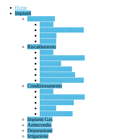
Home
Impianti
Impianti Idrici
Servizi
Componenti, Materiali
il Bagno
Consigli
Riscaldamento
Servizi
Funzione, Componenti
La Caldaia
Rete e Terminali
Termoregolazione
Manutenzione, Norme
Condizionamento
Servizi
Condiz./Climatizzatore
Il Condizionatore
Consigli
Pompa di Calore
Impianti Gas
Antincendio
Depurazione
Irrigazione