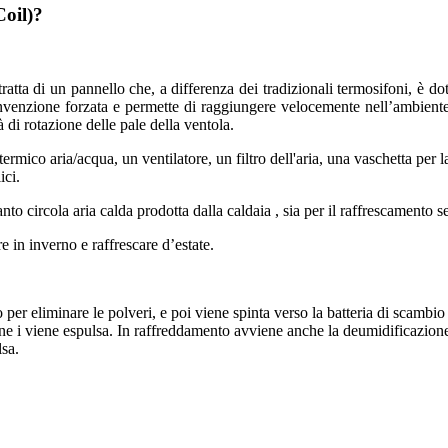
Coil)?
tratta di un pannello che, a differenza dei tradizionali termosifoni, è do
venzione forzata e permette di raggiungere velocemente nell’ambiente l
 di rotazione delle pale della ventola.
rmico aria/acqua, un ventilatore, un filtro dell'aria, una vaschetta per la
ici.
nto circola aria calda prodotta dalla caldaia , sia per il raffrescamento s
e in inverno e raffrescare d’estate.
ltro per eliminare le polveri, e poi viene spinta verso la batteria di scamb
nfine i viene espulsa. In raffreddamento avviene anche la deumidificazione
lsa.