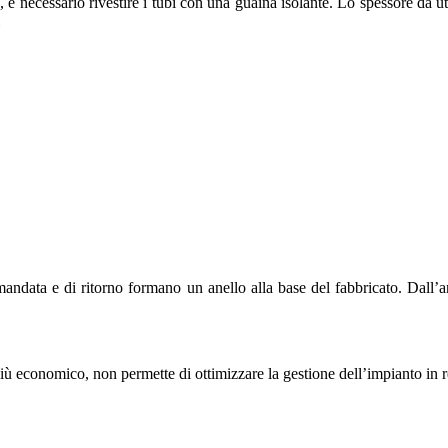
he, è necessario rivestire i tubi con una guaina isolante. Lo spessore da 
mandata e di ritorno formano un anello alla base del fabbricato. Dall’a
ù economico, non permette di ottimizzare la gestione dell’impianto in rel