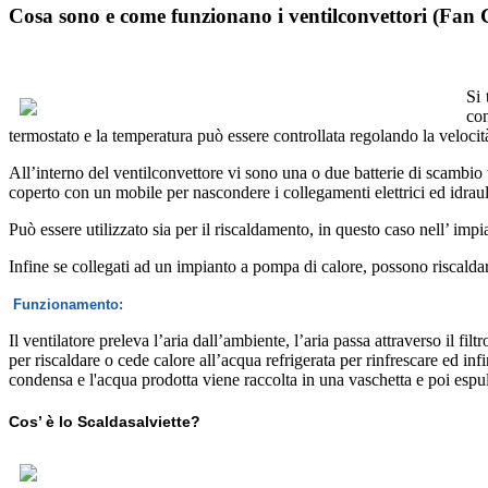
Cosa sono e come funzionano i ventilconvettori (Fan 
Si 
con
termostato e la temperatura può essere controllata regolando la velocità
All’interno del ventilconvettore vi sono una o due batterie di scambio te
coperto con un mobile per nascondere i collegamenti elettrici ed idraul
Può essere utilizzato sia per il riscaldamento, in questo caso nell’ impia
Infine se collegati ad un impianto a pompa di calore, possono riscaldar
Funzionamento:
Il ventilatore preleva l’aria dall’ambiente, l’aria passa attraverso il fi
per riscaldare o cede calore all’acqua refrigerata per rinfrescare ed i
condensa e l'acqua prodotta viene raccolta in una vaschetta e poi espu
Cos’ è lo Scaldasalviette?