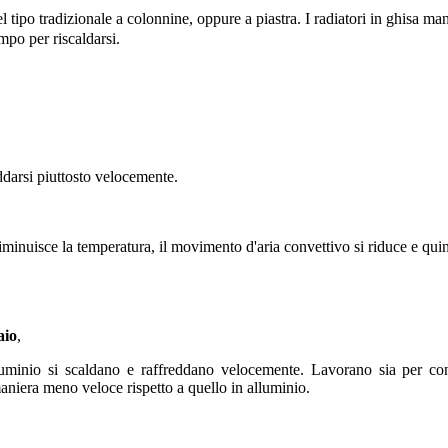
l tipo tradizionale a colonnine, oppure a piastra. I radiatori in ghisa 
po per riscaldarsi.
darsi piuttosto velocemente.
iminuisce la temperatura, il
movimento d'aria convettivo si riduce e qui
aio
,
luminio si scaldano e raffreddano velocemente. Lavorano sia per c
maniera meno veloce rispetto a quello in alluminio.