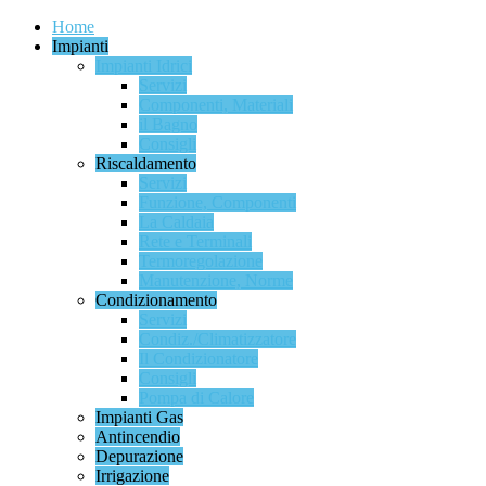
Home
Impianti
Impianti Idrici
Servizi
Componenti, Materiali
il Bagno
Consigli
Riscaldamento
Servizi
Funzione, Componenti
La Caldaia
Rete e Terminali
Termoregolazione
Manutenzione, Norme
Condizionamento
Servizi
Condiz./Climatizzatore
Il Condizionatore
Consigli
Pompa di Calore
Impianti Gas
Antincendio
Depurazione
Irrigazione