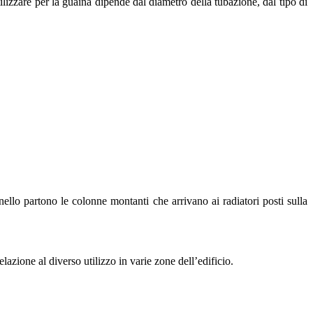
utilizzare per la guaina dipende dal diametro della tubazione, dal tipo di
nello partono le colonne montanti che arrivano ai radiatori posti sulla
azione al diverso utilizzo in varie zone dell’edificio.