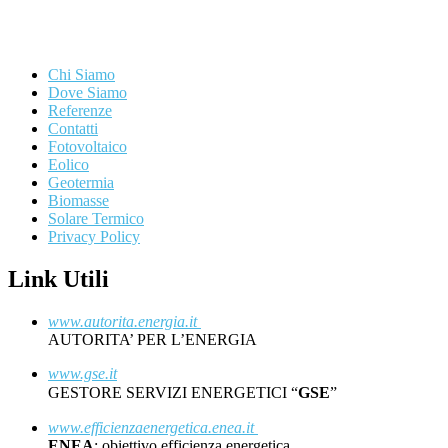
Chi Siamo
Dove Siamo
Referenze
Contatti
Fotovoltaico
Eolico
Geotermia
Biomasse
Solare Termico
Privacy Policy
Link Utili
www.autorita.energia.it
AUTORITA’ PER L’ENERGIA
www.gse.it
GESTORE SERVIZI ENERGETICI “
GSE
”
www.efficienzaenergetica.enea.it
ENEA
: obiettivo efficienza energetica