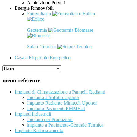
Aspirazione Polveri
Energie Rinnovabili
Fotovoltaico
Eolico
Geotermia
Biomasse
Solare Termico
Casa a Risparmio Energetico
menu referenze
Impianti di Climatizzazione a Pannelli Radianti
Impianto a Soffitto Uponor
Impianto Radiante Minitech Uponor
Impianto Pavimenti EMMETI
Impianti Industriali
Impianti per Produzione
impianto a Pavimento-Centrale Termica
Impianto Raffrescamento