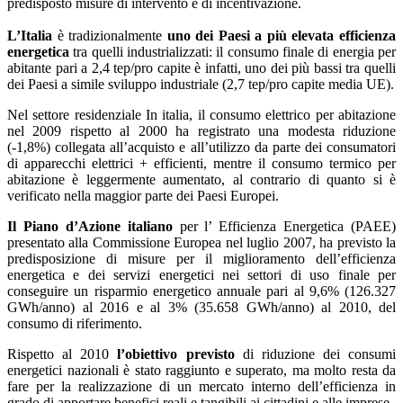
predisposto misure di intervento e di incentivazione.
L’Italia
è tradizionalmente
uno dei Paesi a più elevata efficienza
energetica
tra quelli industrializzati: il consumo finale di energia per
abitante pari a 2,4 tep/pro capite è infatti, uno dei più bassi tra quelli
dei Paesi a simile sviluppo industriale (2,7 tep/pro capite media UE).
Nel settore residenziale In italia, il consumo elettrico per abitazione
nel 2009 rispetto al 2000 ha registrato una modesta riduzione
(-1,8%) collegata all’acquisto e all’utilizzo da parte dei consumatori
di apparecchi elettrici + efficienti, mentre il consumo termico per
abitazione è leggermente aumentato, al contrario di quanto si è
verificato nella maggior parte dei Paesi Europei.
Il Piano d’Azione italiano
per l’ Efficienza Energetica (PAEE)
presentato alla Commissione Europea nel luglio 2007, ha previsto la
predisposizione di misure per il miglioramento dell’efficienza
energetica e dei servizi energetici nei settori di uso finale per
conseguire un risparmio energetico annuale pari al 9,6% (126.327
GWh/anno) al 2016 e al 3% (35.658 GWh/anno) al 2010, del
consumo di riferimento.
Rispetto al 2010
l’obiettivo previsto
di riduzione dei consumi
energetici nazionali è stato raggiunto e superato, ma molto resta da
fare per la realizzazione di un mercato interno dell’efficienza in
grado di apportare benefici reali e tangibili ai cittadini e alle imprese