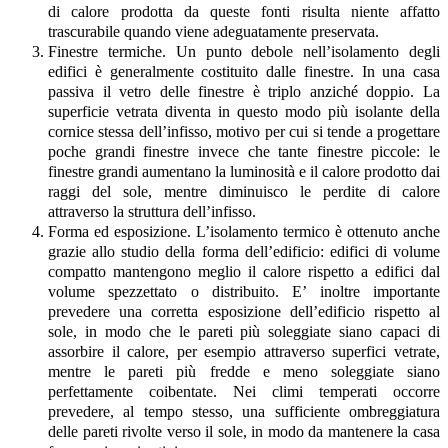
di calore prodotta da queste fonti risulta niente affatto
trascurabile quando viene adeguatamente preservata.
Finestre termiche. Un punto debole nell’isolamento degli
edifici è generalmente costituito dalle finestre. In una casa
passiva il vetro delle finestre è triplo anziché doppio. La
superficie vetrata diventa in questo modo più isolante della
cornice stessa dell’infisso, motivo per cui si tende a progettare
poche grandi finestre invece che tante finestre piccole: le
finestre grandi aumentano la luminosità e il calore prodotto dai
raggi del sole, mentre diminuisco le perdite di calore
attraverso la struttura dell’infisso.
Forma ed esposizione. L’isolamento termico è ottenuto anche
grazie allo studio della forma dell’edificio: edifici di volume
compatto mantengono meglio il calore rispetto a edifici dal
volume spezzettato o distribuito. E’ inoltre importante
prevedere una corretta esposizione dell’edificio rispetto al
sole, in modo che le pareti più soleggiate siano capaci di
assorbire il calore, per esempio attraverso superfici vetrate,
mentre le pareti più fredde e meno soleggiate siano
perfettamente coibentate. Nei climi temperati occorre
prevedere, al tempo stesso, una sufficiente ombreggiatura
delle pareti rivolte verso il sole, in modo da mantenere la casa