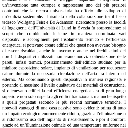
un’invenzione tutta europea e rappresenta uno dei più preziosi
contributi che la ricerca universitaria ha offerto allo sviluppo di
un’edilizia sostenibile. Il risultato della collaborazione tra il fisico
tedesco Wolfgang Feist e Bo Adamson, ricercatore presso la facoltà
di Ingegneria dell’Università di Lund in Svezia fu sorprendente: si
scoprì che combinando insieme in maniera coordinata vari
dispositivi e accorgimenti per l’isolamento termico e l’efficienza
energetica, si potevano creare edifici che quasi non avevano bisogno
di essere riscaldati, anche in inverno e anche nei freddi climi del
nord! I dispositivi utilizzati non erano nuovi: coibentazione delle
pareti, infissi termici, posizionamento dell’edificio studiato per la
migliore esposizione solare, impianto di ventilazione per recuperare
calore durante la necessaria circolazione dell’aria tra interno ed
esterno. Ma coordinando questi dispositivi in maniera ragionata e
portando al massimo il livello qualitativo dei materiali di costruzione,
si ottenevano edifici la cui efficienza energetica era di gran lunga
superiore non solo rispetto agli edifici tradizionali, ma anche rispetto
a quelli progettati secondo le più recenti normative termiche. I
notevoli vantaggi di una casa passiva sono evidenti: prima di tutto
un impatto ecologico enormemente ridotto, grazie all’eliminazione o
al ridottissimo uso dell’impianto di riscaldamento, e poi il comfort,
grazie ad un’illuminazione ottimale ed una temperatura uniforme nei