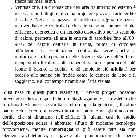
fresca nei mesi estivi.
Ventilazione. La circolazione dell’aria tra interno ed esterno è
necessaria in tutti gli edifici ma in genere provoca forti perdite
di calore. Nella casa passiva il problema è aggirato grazie a
una ventilazione controllata, che attraverso un motore ad alta
efficienza energetica e un apposito dispositivo per lo scambio
di calore, permette all’aria in entrata di assorbire fino all’80-
90% del calore dell’aria in uscita, prima di circolare
all’interno. La ventilazione controllata serve anche a
uniformare la temperatura delle diverse stanze dell’edificio,
recuperando il calore dalle stanze dove se ne produce di più
(come il bagno, la cucina, e gli ambiente più affollati) per
cederlo alle stanze più fredde come le camere da letto e il
soggiorno, e al contempo ricambiare l’aria viziata.
Sulla base di questi punti essenziali, i diversi progetti possono
prevedere soluzioni specifiche e dettagli aggiuntivi, sia estetici che
funzionali. Alcune case sfruttano ad esempio la geotermia, il calore
naturale del terreno, attraverso tubature interrate nel giardino o nel
cortile che si diramano nell’edificio. In alcuni casi lo studio
dell’esposizione solare è abbinato all’uso di moderne tecnologie
fotovoltaiche, mentre l’ombreggiatura può essere fatta sia con
elementi architettonici, sia grazie alla piantumazione di specie