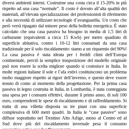
diversi ambienti interni. Costruirne una costa circa il 15-20% in più
rispetto ad una casa “normale”. Il costo è dovuto all’alta qualità dei
materiali, all’elevata specializzazione dei professionisti di riferimento
e alla necessità di utilizzare tecnologie d’avanguardia. Un costo che
però verrà ripagato dal minore peso della bolletta energetica. È stato
calcolato che una casa passiva ha bisogno in media di 1,5 litri di
carburante (equivalenti a circa 15 Kwh) per metro quadrato di
superficie abitativa, contro i 10-12 litri consumati da una casa
tradizionale per il solo riscaldamento: siamo a un risparmio del 90%!
La casa passiva è stata ideata per i freddi climi dell’Europa
continentale, perciò la semplice trasposizione del modello originale
può non essere la scelta migliore quando si costruisce in Italia. In
molte regioni italiane il sole e l’afa estivi costituiscono un problema
molto maggiore rispetto ai rigori dell’inverno, e questo deve essere
tenuto di conto al momento della progettazione. Per la prima casa
passiva in legno costruita in Italia, in Lombardia, è stata conteggiata
una spesa per i consumi effettivi, durante il primo anno, di soli 100
euro, comprendenti le spese di riscaldamento e di raffreddamento. Si
tratta di una villetta disposta su tre piani con una superficie
complessiva di 600 metri quadri. In Italia le “case passive“ sono
diffuse soprattutto nel Trentino Alto Adige, meno al Centro ed al
Sud dove più del riscaldamento invernale pesa il consumo