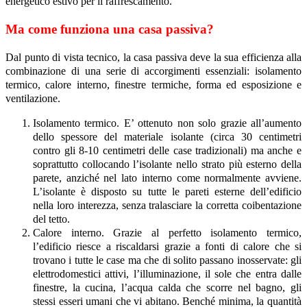
energetico estivo per il raffrescamento.
Ma come funziona una casa passiva?
Dal punto di vista tecnico, la casa passiva deve la sua efficienza alla
combinazione di una serie di accorgimenti essenziali: isolamento
termico, calore interno, finestre termiche, forma ed esposizione e
ventilazione.
Isolamento termico. E’ ottenuto non solo grazie all’aumento
dello spessore del materiale isolante (circa 30 centimetri
contro gli 8-10 centimetri delle case tradizionali) ma anche e
soprattutto collocando l’isolante nello strato più esterno della
parete, anziché nel lato interno come normalmente avviene.
L’isolante è disposto su tutte le pareti esterne dell’edificio
nella loro interezza, senza tralasciare la corretta coibentazione
del tetto.
Calore interno. Grazie al perfetto isolamento termico,
l’edificio riesce a riscaldarsi grazie a fonti di calore che si
trovano i tutte le case ma che di solito passano inosservate: gli
elettrodomestici attivi, l’illuminazione, il sole che entra dalle
finestre, la cucina, l’acqua calda che scorre nel bagno, gli
stessi esseri umani che vi abitano. Benché minima, la quantità