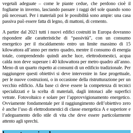
vegetali adeguate – come le piante cedue, che perdono cioè il
fogliame in inverno, lasciando passare i raggi del sole quando sono
più necessari. Per i materiali poi le possibilità sono ampie: una casa
passiva può essere fatta di legno, di mattoni, di cemento.
A partire dal 2021 tutti i nuovi edifici costruiti in Europa dovranno
rispondere alle caratteristiche di “passività”, con un consumo
energetico per il riscaldamento entro un limite massimo di 15
kilowattora all’anno per metro quadro, mentre il consumo di energia
totale, comprendendo quindi anche luce, elettrodomestici, acqua
calda non deve superare i 40 kilowattora per metro quadro all’anno.
Meno di un quarto rispetto ai consumi di un edificio tradizionale. Per
raggiungere questi obiettivi si deve intervenire in fase progettuale,
per le nuove costruzioni, o in occasione della ristrutturazione per un
vecchio edificio. Alla base ci deve essere la competenza di tecnici
specializzati e la scelta di materiali, dagli intonaci alle superfici
vetrate. Fotovoltaico e solare per l’approvvigionamento energetico.
Ovviamente fondamentale per il raggiungimento dell’obiettivo zero
è anche l’uso di elettrodomestici di classe energetica A e superiore e
l’adeguamento dello stile di vita che deve essere particolarmente
attento agli sprechi.