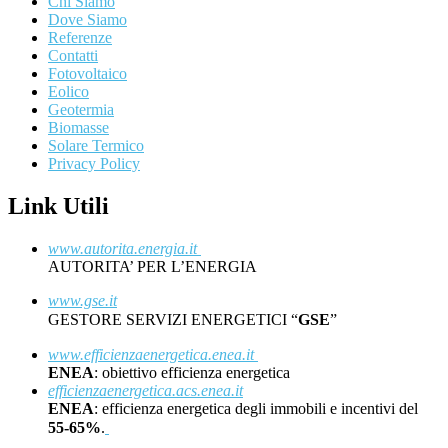
Chi Siamo
Dove Siamo
Referenze
Contatti
Fotovoltaico
Eolico
Geotermia
Biomasse
Solare Termico
Privacy Policy
Link Utili
www.autorita.energia.it
AUTORITA’ PER L’ENERGIA
www.gse.it
GESTORE SERVIZI ENERGETICI “
GSE
”
www.efficienzaenergetica.enea.it
ENEA
: obiettivo efficienza energetica
efficienzaenergetica.acs.enea.it
ENEA
: efficienza energetica degli immobili e incentivi del
55-65%
.