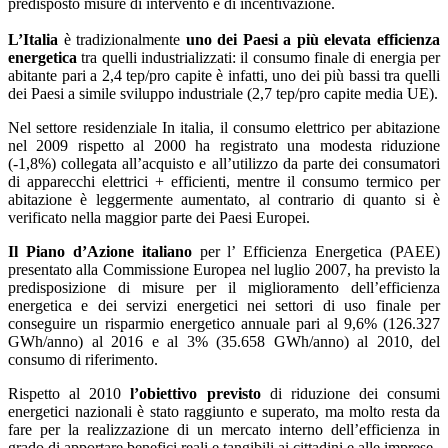
predisposto misure di intervento e di incentivazione.
L’Italia
è tradizionalmente
uno dei Paesi a più elevata efficienza
energetica
tra quelli industrializzati: il consumo finale di energia per
abitante pari a 2,4 tep/pro capite è infatti, uno dei più bassi tra quelli
dei Paesi a simile sviluppo industriale (2,7 tep/pro capite media UE).
Nel settore residenziale In italia, il consumo elettrico per abitazione
nel 2009 rispetto al 2000 ha registrato una modesta riduzione
(-1,8%) collegata all’acquisto e all’utilizzo da parte dei consumatori
di apparecchi elettrici + efficienti, mentre il consumo termico per
abitazione è leggermente aumentato, al contrario di quanto si è
verificato nella maggior parte dei Paesi Europei.
Il Piano d’Azione italiano
per l’ Efficienza Energetica (PAEE)
presentato alla Commissione Europea nel luglio 2007, ha previsto la
predisposizione di misure per il miglioramento dell’efficienza
energetica e dei servizi energetici nei settori di uso finale per
conseguire un risparmio energetico annuale pari al 9,6% (126.327
GWh/anno) al 2016 e al 3% (35.658 GWh/anno) al 2010, del
consumo di riferimento.
Rispetto al 2010
l’obiettivo previsto
di riduzione dei consumi
energetici nazionali è stato raggiunto e superato, ma molto resta da
fare per la realizzazione di un mercato interno dell’efficienza in
grado di apportare benefici reali e tangibili ai cittadini e alle imprese