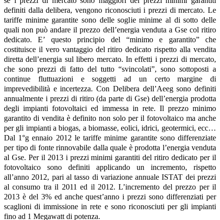
se i prezzi di mercato sono maggiori dei prezzi minimi garantiti
definiti dalla delibera, vengono riconosciuti i prezzi di mercato. Le
tariffe minime garantite sono delle soglie minime al di sotto delle
quali non può andare il prezzo dell’energia venduta a Gse col ritiro
dedicato. E’ questo principio del “minimo e garantito” che
costituisce il vero vantaggio del ritiro dedicato rispetto alla vendita
diretta dell’energia sul libero mercato. In effetti i prezzi di mercato,
che sono prezzi di fatto del tutto “svincolati”, sono sottoposti a
continue fluttuazioni e soggetti ad un certo margine di
imprevedibilità e incertezza. Con Delibera dell’Aeeg sono definiti
annualmente i prezzi di ritiro (da parte di Gse) dell’energia prodotta
degli impianti fotovoltaici ed immessa in rete. Il prezzo minimo
garantito di vendita è definito non solo per il fotovoltaico ma anche
per gli impianti a biogas, a biomasse, eolici, idrici, geotermici, ecc…
Dal 1°g ennaio 2012 le tariffe minime garantite sono differenziate
per tipo di fonte rinnovabile dalla quale è prodotta l’energia venduta
al Gse. Per il 2013 i prezzi minimi garantiti del ritiro dedicato per il
fotovoltaico sono definiti applicando un incremento, rispetto
all’anno 2012, pari al tasso di variazione annuale ISTAT dei prezzi
al consumo tra il 2011 ed il 2012. L’incremento del prezzo per il
2013 è del 3% ed anche quest’anno i prezzi sono differenziati per
scaglioni di immissione in rete e sono riconosciuti per gli impianti
fino ad 1 Megawatt di potenza.