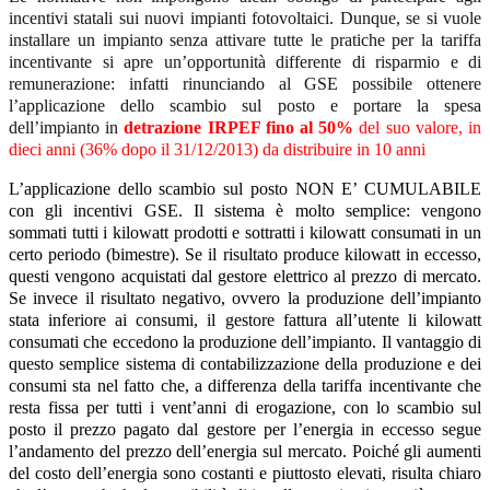
incentivi statali sui nuovi impianti fotovoltaici. Dunque, se si vuole
installare un impianto senza attivare tutte le pratiche per la tariffa
incentivante si apre un’opportunità differente di risparmio e di
remunerazione: infatti rinunciando al GSE possibile ottenere
l’applicazione dello scambio sul posto e portare la spesa
dell’impianto in
detrazione IRPEF fino al 50%
del suo valore, in
dieci anni (36% dopo il 31/12/2013) da distribuire in 10 anni
L’applicazione dello scambio sul posto NON E’ CUMULABILE
con gli incentivi GSE. Il sistema è molto semplice: vengono
sommati tutti i kilowatt prodotti e sottratti i kilowatt consumati in un
certo periodo (bimestre). Se il risultato produce kilowatt in eccesso,
questi vengono acquistati dal gestore elettrico al prezzo di mercato.
Se invece il risultato negativo, ovvero la produzione dell’impianto
stata inferiore ai consumi, il gestore fattura all’utente li kilowatt
consumati che eccedono la produzione dell’impianto. Il vantaggio di
questo semplice sistema di contabilizzazione della produzione e dei
consumi sta nel fatto che, a differenza della tariffa incentivante che
resta fissa per tutti i vent’anni di erogazione, con lo scambio sul
posto il prezzo pagato dal gestore per l’energia in eccesso segue
l’andamento del prezzo dell’energia sul mercato. Poiché gli aumenti
del costo dell’energia sono costanti e piuttosto elevati, risulta chiaro