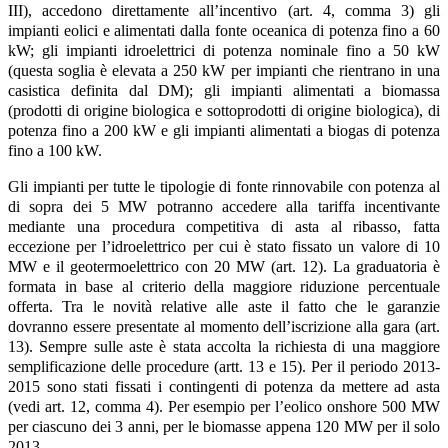
III), accedono direttamente all’incentivo (art. 4, comma 3) gli
impianti eolici e alimentati dalla fonte oceanica di potenza fino a 60
kW; gli impianti idroelettrici di potenza nominale fino a 50 kW
(questa soglia è elevata a 250 kW per impianti che rientrano in una
casistica definita dal DM); gli impianti alimentati a biomassa
(prodotti di origine biologica e sottoprodotti di origine biologica), di
potenza fino a 200 kW e gli impianti alimentati a biogas di potenza
fino a 100 kW.
Gli impianti per tutte le tipologie di fonte rinnovabile con potenza al
di sopra dei 5 MW potranno accedere alla tariffa incentivante
mediante una procedura competitiva di asta al ribasso, fatta
eccezione per l’idroelettrico per cui è stato fissato un valore di 10
MW e il geotermoelettrico con 20 MW (art. 12). La graduatoria è
formata in base al criterio della maggiore riduzione percentuale
offerta. Tra le novità relative alle aste il fatto che le garanzie
dovranno essere presentate al momento dell’iscrizione alla gara (art.
13). Sempre sulle aste è stata accolta la richiesta di una maggiore
semplificazione delle procedure (artt. 13 e 15). Per il periodo 2013-
2015 sono stati fissati i contingenti di potenza da mettere ad asta
(vedi art. 12, comma 4). Per esempio per l’eolico onshore 500 MW
per ciascuno dei 3 anni, per le biomasse appena 120 MW per il solo
2013.