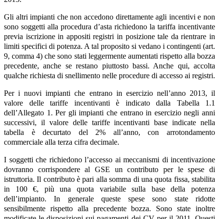
Gli altri impianti che non accedono direttamente agli incentivi e non
sono soggetti alla procedura d’asta richiedono la tariffa incentivante
previa iscrizione in appositi registri in posizione tale da rientrare in
limiti specifici di potenza. A tal proposito si vedano i contingenti (art.
9, comma 4) che sono stati leggermente aumentati rispetto alla bozza
precedente, anche se restano piuttosto bassi. Anche qui, accolta
qualche richiesta di snellimento nelle procedure di accesso ai registri.
Per i nuovi impianti che entrano in esercizio nell’anno 2013, il
valore delle tariffe incentivanti è indicato dalla Tabella 1.1
dell’Allegato 1. Per gli impianti che entrano in esercizio negli anni
successivi, il valore delle tariffe incentivanti base indicate nella
tabella è decurtato del 2% all’anno, con arrotondamento
commerciale alla terza cifra decimale.
I soggetti che richiedono l’accesso ai meccanismi di incentivazione
dovranno corrispondere al GSE un contributo per le spese di
istruttoria. Il contributo è pari alla somma di una quota fissa, stabilita
in 100 €, più una quota variabile sulla base della potenza
dell’impianto. In generale queste spese sono state ridotte
sensibilmente rispetto alla precedente bozza. Sono state inoltre
modificate le disposizioni sui pagamenti dei CV per il 2011. Questi