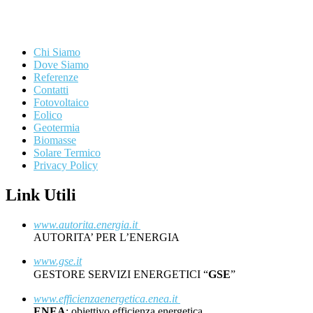
Chi Siamo
Dove Siamo
Referenze
Contatti
Fotovoltaico
Eolico
Geotermia
Biomasse
Solare Termico
Privacy Policy
Link Utili
www.autorita.energia.it
AUTORITA’ PER L’ENERGIA
www.gse.it
GESTORE SERVIZI ENERGETICI “
GSE
”
www.efficienzaenergetica.enea.it
ENEA
: obiettivo efficienza energetica