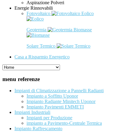
Aspirazione Polveri
Energie Rinnovabili
Fotovoltaico
Eolico
Geotermia
Biomasse
Solare Termico
Casa a Risparmio Energetico
menu referenze
Impianti di Climatizzazione a Pannelli Radianti
Impianto a Soffitto Uponor
Impianto Radiante Minitech Uponor
Impianto Pavimenti EMMETI
Impianti Industriali
Impianti per Produzione
impianto a Pavimento-Centrale Termica
Impianto Raffrescamento