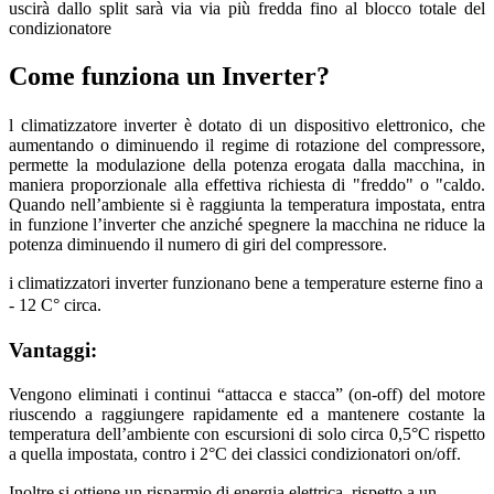
uscirà dallo split sarà via via più fredda fino al blocco totale del
condizionatore
Come funziona un Inverter?
l climatizzatore inverter è dotato di un dispositivo elettronico, che
aumentando o diminuendo il regime di rotazione del compressore,
permette la modulazione della potenza erogata dalla macchina, in
maniera proporzionale alla effettiva richiesta di "freddo" o "caldo.
Quando nell’ambiente si è raggiunta la temperatura impostata, entra
in funzione l’inverter che anziché spegnere la macchina ne riduce la
potenza diminuendo il numero di giri del compressore.
i climatizzatori inverter funzionano bene a temperature esterne fino a
- 12 C° circa.
Vantaggi:
Vengono eliminati i continui “attacca e stacca” (on-off) del motore
riuscendo a raggiungere rapidamente ed a mantenere costante la
temperatura dell’ambiente con escursioni di solo circa 0,5°C rispetto
a quella impostata, contro i 2°C dei classici condizionatori on/off.
Inoltre si ottiene un risparmio di energia elettrica, rispetto a un