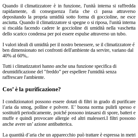
Quando il climatizzatore è in funzione, l'unità interna si raffredda
rapidamente, di conseguenza l'aria che ci passa attraverso
depositando la propria umidità sotto forma di goccioline, ne esce
asciutta. Quando il climatizzatore si spegne o si riposa, l'unità interna
si riscalda facendo cadere le goccioline di umidità nella vaschetta
dello scarico condensa per poi essere espulse attraverso un tubo.
I valori ideali di umidità per il nostro benessere, se il climatizzatore é
ben dimensionato nei confronti dell'ambiente da servire, variano dal
40% al 60%,.
Tutti i climatizzatori hanno anche una funzione specifica di
deumidificazione del "freddo” per espellere l'umidità senza
raffrescare l'ambiente.
Cos’ è la purificazione?
I condizionatori possono essere dotati di filtri in grado di purificare
l’aria da smog, polline e polvere. E’ buona norma pulirli spesso e
sostituirli periodicamente, poiché possono intasarsi di spore, batteri e
muffe e quindi provocare allergie ed altri malesseri.I filtri possono
anche avere
un’ azione antibatterica.
La quantità d’aria che un apparecchio può trattare è espressa in metri