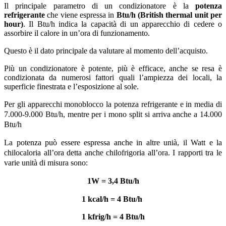
Il principale parametro di un condizionatore è la
potenza
refrigerante
che viene espressa in
Btu/h (British thermal unit per
hour)
. Il Btu/h indica la capacità di un apparecchio di cedere o
assorbire il calore in un’ora di funzionamento.
Questo è il dato principale da valutare al momento dell’acquisto.
Più un condizionatore è potente, più è efficace, anche se resa è
condizionata da numerosi fattori quali l’ampiezza dei locali, la
superficie finestrata e l’esposizione al sole.
Per gli apparecchi monoblocco la potenza refrigerante e in media di
7.000-9.000 Btu/h, mentre per i mono split si arriva anche a 14.000
Btu/h
La potenza può essere espressa anche in altre unià, il Watt e la
chilocaloria all’ora detta anche chilofrigoria all’ora. I rapporti tra le
varie unità di misura sono:
1W = 3,4 Btu/h
1 kcal/h = 4 Btu/h
1 kfrig/h = 4 Btu/h