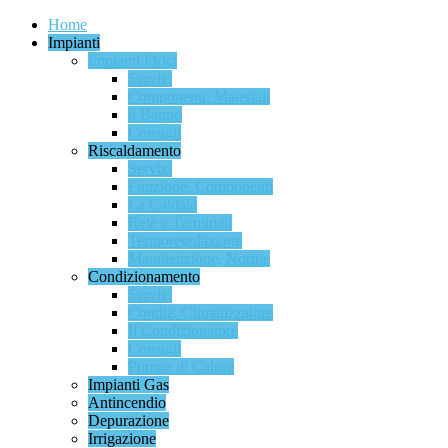
Home
Impianti
Impianti Idrici
Servizi
Componenti, Materiali
il Bagno
Consigli
Riscaldamento
Servizi
Funzione, Componenti
La Caldaia
Rete e Terminali
Termoregolazione
Manutenzione, Norme
Condizionamento
Servizi
Condiz./Climatizzatore
Il Condizionatore
Consigli
Pompa di Calore
Impianti Gas
Antincendio
Depurazione
Irrigazione