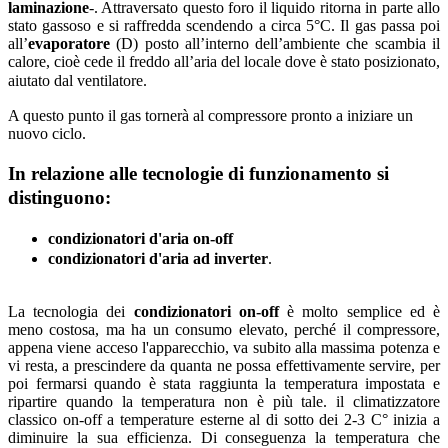
laminazione
-. Attraversato questo foro il liquido ritorna in parte allo
stato gassoso e si raffredda scendendo a circa 5°C. Il gas passa poi
all’
evaporatore
(D) posto all’interno dell’ambiente che scambia il
calore, cioè cede il freddo all’aria del locale dove è stato posizionato,
aiutato dal ventilatore.
A questo punto il gas tornerà al compressore pronto a iniziare un
nuovo ciclo.
In relazione alle tecnologie di funzionamento si
distinguono:
condizionatori d'aria on-off
condizionatori d'aria ad inverter
.
La tecnologia dei
condizionatori on-off
è molto semplice ed è
meno costosa, ma ha un consumo elevato, perché il compressore,
appena viene acceso l'apparecchio, va subito alla massima potenza e
vi resta, a prescindere da quanta ne possa effettivamente servire, per
poi fermarsi quando è stata raggiunta la temperatura impostata e
ripartire quando la temperatura non è più tale. il climatizzatore
classico on-off a temperature esterne al di sotto dei 2-3 C° inizia a
diminuire la sua efficienza. Di conseguenza la temperatura che