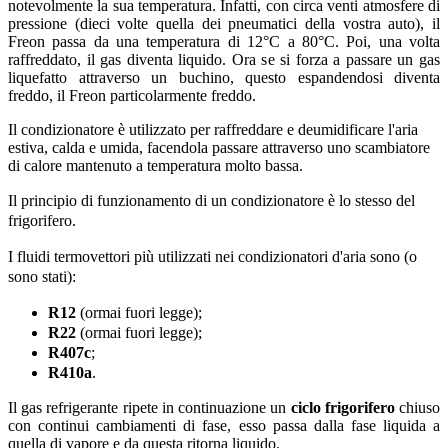
notevolmente la sua temperatura. Infatti, con circa venti atmosfere di
pressione (dieci volte quella dei pneumatici della vostra auto), il
Freon passa da una temperatura di 12°C a 80°C. Poi, una volta
raffreddato, il gas diventa liquido. Ora se si forza a passare un gas
liquefatto attraverso un buchino, questo espandendosi diventa
freddo, il Freon particolarmente freddo.
Il condizionatore è utilizzato per raffreddare e deumidificare l'aria
estiva, calda e umida, facendola passare attraverso uno scambiatore
di calore mantenuto a temperatura molto bassa.
Il principio di funzionamento di un condizionatore è lo stesso del
frigorifero.
I fluidi termovettori più utilizzati nei condizionatori d'aria sono (o
sono stati):
R12
(ormai fuori legge);
R22
(ormai fuori legge);
R407c
;
R410a
.
Il gas refrigerante ripete in continuazione un
ciclo frigorifero
chiuso
con continui cambiamenti di fase, esso passa dalla fase liquida a
quella di vapore e da questa ritorna liquido.