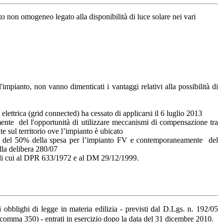
o non omogeneo legato alla disponibilità di luce solare nei vari
mpianto, non vanno dimenticati i vantaggi relativi alla possibilità di
 elettrica (grid connected) ha cessato di applicarsi il 6 luglio 2013
mente del l'opportunità di utilizzare meccanismi di compensazione tra
e sul territorio ove l’impianto è ubicato
cale del 50% della spesa per l’impianto FV e contemporaneamente del
ella delibera 280/07
a, di cui al DPR 633/1972 e al DM 29/12/1999.
ri obblighi di legge in materia edilizia - previsti dal D.Lgs. n. 192/05
, comma 350) - entrati in esercizio dopo la data del 31 dicembre 2010.