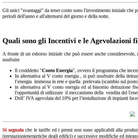
Gli unici "svantaggi" da tener conto sono l'investimento iniziale che 
periodi dell'anno e all'alternarsi del giorno e della notte.
Quali sono gli Incentivi e le Agevolazioni fi
A fronte di un esborso iniziale che può essere anche considerevole, m
usufruire
Il cosiddetto "
Conto Energia
", ovvero il programma che incentiv
In alternativa al V conto energia , si può usufruire della det
l’energia immessa in rete e quella prelevata (scambio sul posto] 
in alternativa al V conto energia ed al binomio detrazione f
l'opportunità di utilizzare il meccanismo della vendita del l'ene
Dell’ IVA agevolata del 10% per l’installazione di impianti face
Si segnala
che le tariffe ed i premi non sono applicabili alla produzi
(prestazioni
energetiche degli edifici) e successive modifiche ed integr