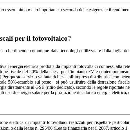
può essere più o meno importante a seconda delle esigenze e il rendiment
scali per il fotovoltaico?
a che dipende comunque dalla tecnologia utilizzata e dalla taglia dell'i
a l'energia elettrica prodotta da impianti fotovoltaici connessi alla rete
razione fiscale del 50% della spesa per l’impianto FV e contemporanea
Per questo servizio va fatta richiesta all’impresa distributrice competent
iscale 50%-scambio sul posto, si può usufruire della detrazione fis
rgia direttamente al GSE (ritiro dedicato), secondo le regole riportate n
nti uso di energia solare per la produzione di calore o energia elettric
one elettrica di impianti fotovoltaici realizzati
per rispettare particola
azioni o dalla legge n. 296/06 (Legge finanziaria
per il 2007, articolo 1