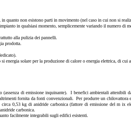
, in quanto non esistono parti in movimento (nel caso in cui non si realiz
ll'impianto in qualsiasi momento, semplicemente variando il numero di m
attutto alla pulizia dei pannelli.
ia prodotta.
edicato).
o si energia solare per la produzione di calore o energia elettrica, di 
co (assenza di emissione inquinante).
I benefici ambientali attenibili 
altrimenti fornita da fonti convenzionali.
Per produrre un chilovattora 
 circa 0,53 kg di anidride carbonica (fattore di emissione del m ix ele
 anidride carbonica.
anto facilmente integrabili sugli edifici esistenti.