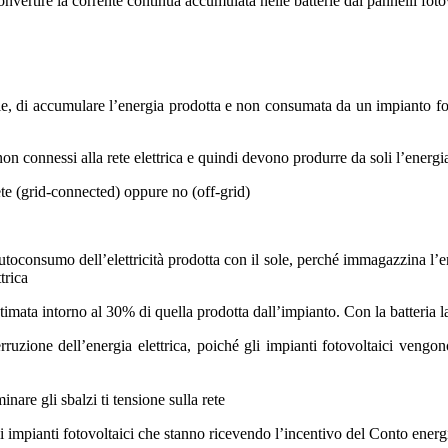
convertire la corrente continua
accumulata nelle batterie dai pannelli foto
erie, di accumulare l’energia prodotta e non consumata da un impianto 
on connessi alla rete elettrica e quindi devono produrre da soli l’energi
ete (grid-connected) oppure no (off-grid)
toconsumo dell’elettricità prodotta con il sole, perché immagazzina l’
trica
imata intorno al 30% di quella prodotta dall’impianto. Con la batteria 
rruzione dell’energia elettrica, poiché gli impianti fotovoltaici vengon
nare gli sbalzi ti tensione sulla rete
li impianti fotovoltaici che stanno ricevendo l’incentivo del Conto energ