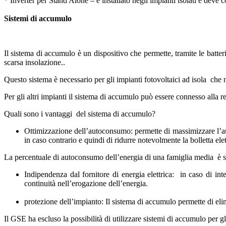
* Inverter per Stand Alone – è installato negli impianti isolati e deve 
Sistemi di accumulo
Il sistema di accumulo è un dispositivo che permette, tramite le batt
scarsa insolazione..
Questo sistema è necessario per gli impianti fotovoltaici ad isola che n
Per gli altri impianti il sistema di accumulo può essere connesso alla r
Quali sono i vantaggi del sistema di accumulo?
Ottimizzazione dell’autoconsumo: permette di massimizzare l’au
in caso contrario e quindi di ridurre notevolmente la bolletta elet
La percentuale di autoconsumo dell’energia di una famiglia media è st
Indipendenza dal fornitore di energia elettrica: in caso di inte
continuità nell’erogazione dell’energia.
protezione dell’impianto: Il sistema di accumulo permette di elimi
Il GSE ha escluso la possibilità di utilizzare sistemi di accumulo per g