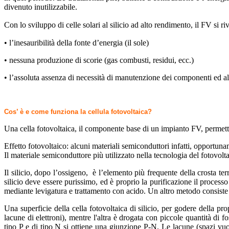
divenuto inutilizzabile.
Con lo sviluppo di celle solari al silicio ad alto rendimento, il FV si r
• l’inesauribilità della fonte d’energia (il sole)
• nessuna produzione di scorie (gas combusti, residui, ecc.)
• l’assoluta assenza di necessità di manutenzione dei componenti ed alt
Cos’ è e come funziona la cellula fotovoltaica?
Una cella fotovoltaica, il componente base di un impianto FV, permette d
Effetto fotovoltaico: alcuni materiali semiconduttori infatti, opportuna
Il materiale semiconduttore più utilizzato nella tecnologia del fotovoltai
Il silicio, dopo l’ossigeno, è l’elemento più frequente della crosta t
silicio deve essere purissimo, ed è proprio la purificazione il process
mediante levigatura e trattamento con acido. Un altro metodo consiste n
Una superficie della cella fotovoltaica di silicio, per godere della pr
lacune di elettroni), mentre l'altra è drogata con piccole quantità di fo
tipo P e di tipo N si ottiene una giunzione P-N. Le lacune (spazi vuoti