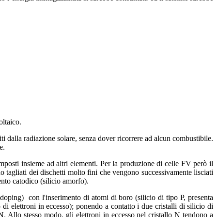
oltaico.
iti dalla radiazione solare, senza dover ricorrere ad alcun combustibile.
e.
mposti insieme ad altri elementi. Per la produzione di celle FV però il
o tagliati dei dischetti molto fini che vengono successivamente lisciati
nto catodico (silicio amorfo).
(doping) con l'inserimento di atomi di boro (silicio di tipo P, presenta
di elettroni in eccesso); ponendo a contatto i due cristalli di silicio di
 N. Allo stesso modo, gli elettroni in eccesso nel cristallo N tendono a