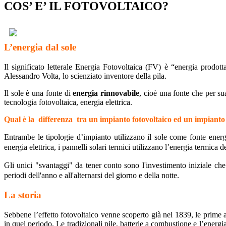
COS’ E’ IL FOTOVOLTAICO?
L’energia dal sole
Il significato letterale Energia Fotovoltaica (FV) è “energia prodott
Alessandro Volta, lo scienziato inventore della pila.
Il sole è una fonte di
energia rinnovabile
, cioè una fonte che per su
tecnologia fotovoltaica, energia elettrica.
Qual è la differenza tra un impianto fotovoltaico ed un impianto
Entrambe le tipologie d’impianto utilizzano il sole come fonte energ
energia elettrica, i pannelli solari termici utilizzano l’energia termica 
Gli unici "svantaggi" da tener conto sono l'investimento iniziale ch
periodi dell'anno e all'alternarsi del giorno e della notte.
La storia
Sebbene l’effetto fotovoltaico venne scoperto già nel 1839, le prime a
in quel periodo. Le tradizionali pile, batterie a combustione e l’energ