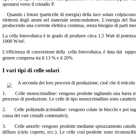
spostarsi verso il cristallo P.
Quando i fotoni (particelle di energia) della luce solare colpiscono 
elettroni degli atomi nel materiale semiconduttore. L'energia del flus
producendo una corrente elettrica continua, senza bisogno di parti m
La cella fotovoltaica è in grado di produrre circa 1,5 Watt di potenz
1000 W/m².
L'efficienza di conversione della cella fotovoltaica, è data dal rappor
genere compresa tra il 13 % e il 20%
I vari tipi di celle solari
A seconda dei loro processi di produzione, cioè che il reticolo c
1. Celle monocristalline: vengono prodotte tagliando una barra mono
processo di produzione. Le celle di tipo monocristallino sono caratte
2. Celle poli(multi-)cristalline: vengono colate in blocchi e poi tag
causa dei vari cristalli contenutivi).
3. Celle amorfe: vengono prodotte mediante spruzzamento catodico di a
diffuso (cielo coperto, ecc.). Le celle così prodotte sono riconoscibi