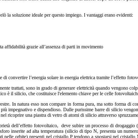
ivelò la soluzione ideale per questo
impiego. I vantaggi erano evidenti:
a affidabilità grazie all’assenza di parti in movimento
i convertire l’energia solare in energia elettrica tramite l’effetto fotov
mente trattati, sono in grado di generare elettricità quando vengono colp
co è il silicio, che costituisce l'elemento chiave per le celle fotovoltaich
errestre. In natura esso non compare in forma pura, ma sotto forma di co
o più impegnativo e dispendioso. Dalle purissime barre di silicio vengon
el ricoprire una piastra di vetro di atomi di silicio attraverso spruzzame
oprietà dell’effetto fotovoltaico, deve subire un processo di drogaggio 
sforo inserite ad alta temperatura (silicio di tipo N, presenta un numero 
 nelle orbite) presenti nel cristallo P tendono a spostarsi nel cristallo