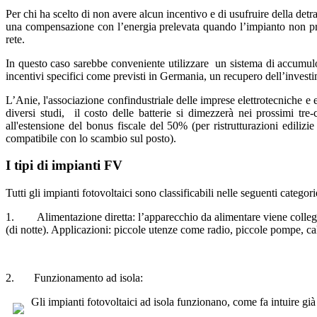
Per chi ha scelto di non avere alcun incentivo e di usufruire della de
una compensazione con l’energia prelevata quando l’impianto non prod
rete.
In questo caso sarebbe conveniente utilizzare un sistema di accumulo, 
incentivi specifici come previsti in Germania, un recupero dell’investi
L’Anie, l'associazione confindustriale delle imprese elettrotecniche e
diversi studi, il costo delle batterie si dimezzerà nei prossimi t
all'estensione del bonus fiscale del 50% (per ristrutturazioni edilizi
compatibile con lo scambio sul posto).
I tipi di impianti FV
Tutti gli impianti fotovoltaici sono classificabili nelle seguenti categori
1. Alimentazione diretta: l’apparecchio da alimentare viene collegato
(di notte). Applicazioni: piccole utenze come radio, piccole pompe, calc
2. Funzionamento ad isola:
Gli impianti fotovoltaici ad isola funzionano, come fa intuire già