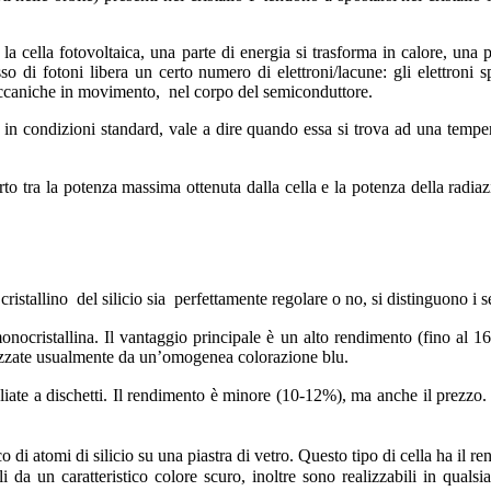
la cella fotovoltaica, una parte di energia si trasforma in calore, una 
so di fotoni libera un certo numero di elettroni/lacune: gli elettroni s
eccaniche in movimento, nel corpo del semiconduttore.
a in condizioni standard, vale a dire quando essa si trova ad una tempe
to tra la potenza massima ottenuta dalla cella e la potenza della radiazio
ristallino del silicio sia perfettamente regolare o no, si distinguono i se
cristallina. Il vantaggio principale è un alto rendimento (fino al 16
rizzate usualmente da un’omogenea colorazione blu.
liate a dischetti. Il rendimento è minore (10-12%), ma anche il prezzo.
tomi di silicio su una piastra di vetro. Questo tipo di cella ha il re
li da un caratteristico colore scuro, inoltre sono realizzabili in quals