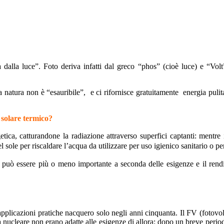
a dalla luce”. Foto deriva infatti dal greco “phos” (cioè luce) e “Volt
a natura non è “esauribile”, e ci rifornisce gratuitamente energia pulita
 solare termico?
etica, catturandone la radiazione
attraverso superfici captanti: mentre
del sole per riscaldare l’acqua da
utilizzare per uso igienico sanitario o p
e può essere più o meno importante a seconda delle esigenze e il rend
pplicazioni pratiche nacquero solo negli anni cinquanta. Il FV (fotovolta
ia nucleare non erano adatte alle esigenze di allora: dopo un breve peri