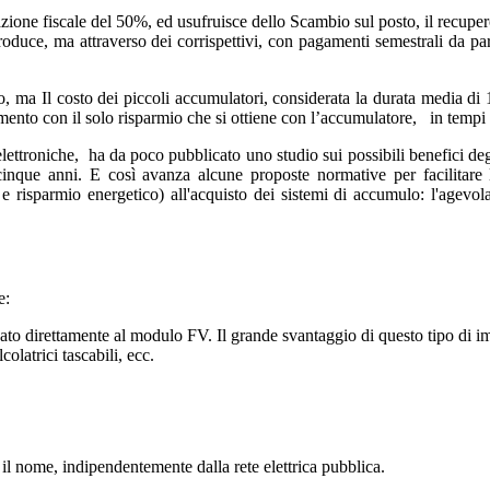
trazione fiscale del 50%, ed usufruisce dello Scambio sul posto, il rec
uce, ma attraverso dei corrispettivi, con pagamenti semestrali da par
ma Il costo dei piccoli accumulatori, considerata la durata media di 10
mento con il solo risparmio che si ottiene con l’accumulatore, in tempi a
 elettroniche, ha da poco pubblicato uno studio sui possibili benefici de
re-cinque anni. E così avanza alcune proposte normative per facilita
e e risparmio energetico) all'acquisto dei sistemi di accumulo: l'agevol
e:
 direttamente al modulo FV. Il grande svantaggio di questo tipo di imp
olatrici tascabili, ecc.
 il nome, indipendentemente dalla rete elettrica pubblica.