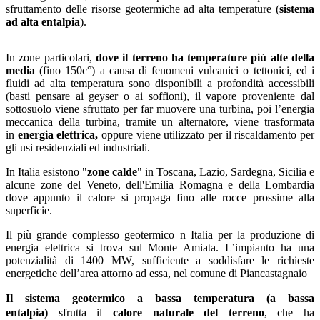
sfruttamento delle risorse geotermiche ad alta temperature (
sistema
ad alta entalpia
).
In zone particolari,
dove il terreno ha temperature più alte della
media
(fino 150c°) a causa di fenomeni vulcanici o tettonici, ed i
fluidi ad alta temperatura sono disponibili a profondità accessibili
(basti pensare ai geyser o ai soffioni), il vapore proveniente dal
sottosuolo viene sfruttato per far muovere una turbina, poi l’energia
meccanica della turbina, tramite un alternatore, viene trasformata
in
energia elettrica,
oppure viene utilizzato per il riscaldamento per
gli usi residenziali ed industriali.
In Italia esistono "
zone calde
" in Toscana, Lazio, Sardegna, Sicilia e
alcune zone del Veneto, dell'Emilia Romagna e della Lombardia
dove appunto il calore si propaga fino alle rocce prossime alla
superficie.
Il più grande complesso geotermico n Italia per la produzione di
energia elettrica si trova sul Monte Amiata. L’impianto ha una
potenzialità di 1400 MW, sufficiente a soddisfare le richieste
energetiche dell’area attorno ad essa, nel comune di Piancastagnaio
Il sistema geotermico a bassa temperatura (a bassa
entalpia)
sfrutta il
calore naturale del terreno
, che ha