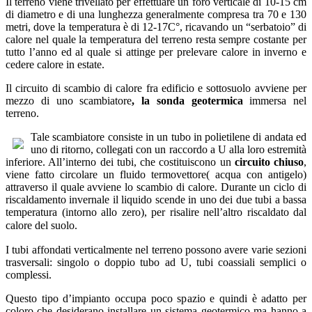
Il terreno viene trivellato per effettuare un foro verticale di 10-15 cm
di diametro
e
di una lunghezza generalmente compresa tra 70 e 130
metri, dove la temperatura è di 12-17C°, ricavando un “serbatoio” di
calore nel quale la temperatura del terreno resta sempre costante per
tutto l’anno ed al quale si attinge per prelevare calore in inverno e
cedere calore in estate.
Il circuito di scambio di calore fra edificio e sottosuolo avviene per
mezzo di uno scambiatore
, la sonda geotermica
immersa nel
terreno.
Tale scambiatore consiste in un tubo in polietilene di andata ed
uno di ritorno, collegati con un raccordo a U alla loro estremità
inferiore. All’interno dei tubi, che costituiscono un
circuito chiuso
,
viene fatto circolare un fluido termovettore( acqua con antigelo)
attraverso il quale avviene lo scambio di calore. Durante un ciclo di
riscaldamento invernale il liquido scende in uno dei due tubi a bassa
temperatura (intorno allo zero), per risalire nell’altro riscaldato dal
calore del suolo.
I tubi affondati verticalmente nel terreno possono avere varie sezioni
trasversali: singolo o doppio tubo ad U, tubi coassiali semplici o
complessi.
Questo tipo d’impianto occupa poco spazio e quindi è adatto per
coloro che desiderano installare un sistema geotermico ma hanno a