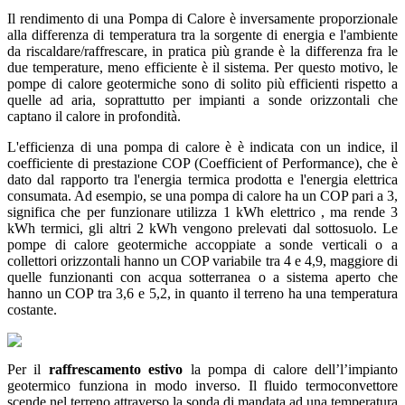
Il rendimento di una Pompa di Calore è inversamente proporzionale
alla differenza di temperatura tra la sorgente di energia e l'ambiente
da riscaldare/raffrescare, in pratica più grande è la differenza fra le
due temperature, meno efficiente è il sistema. Per questo motivo, le
pompe di calore geotermiche sono di solito più efficienti rispetto a
quelle ad aria, soprattutto per impianti a sonde orizzontali che
captano il calore in profondità.
L'efficienza di una pompa di calore è è indicata con un indice, il
coefficiente di prestazione COP (Coefficient of Performance), che è
dato dal rapporto tra l'energia termica prodotta e l'energia elettrica
consumata. Ad esempio, se una pompa di calore ha un COP pari a 3,
significa che per funzionare utilizza 1 kWh elettrico , ma rende 3
kWh termici, gli altri 2 kWh vengono prelevati dal sottosuolo. Le
pompe di calore geotermiche accoppiate a sonde verticali o a
collettori orizzontali hanno un COP variabile tra 4 e 4,9, maggiore di
quelle funzionanti con acqua sotterranea o a sistema aperto che
hanno un COP tra 3,6 e 5,2, in quanto il terreno ha una temperatura
costante.
Per il
raffrescamento estivo
la pompa di calore dell’l’impianto
geotermico funziona in modo inverso. Il fluido termoconvettore
scende nel terreno attraverso la sonda di mandata ad una temperatura