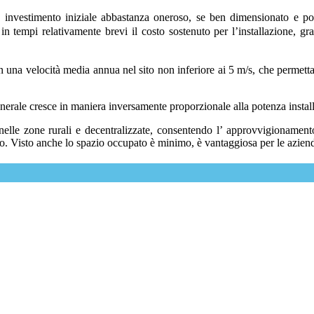
investimento iniziale abbastanza oneroso, se ben dimensionato e pos
n tempi relativamente brevi il costo sostenuto per l’installazione, gra
 una velocità media annua nel sito non inferiore ai 5 m/s, che permet
nerale cresce in maniera inversamente proporzionale alla potenza install
elle zone rurali e decentralizzate, consentendo l’ approvvigionamento 
. Visto anche lo spazio occupato è minimo, è vantaggiosa per le aziende 