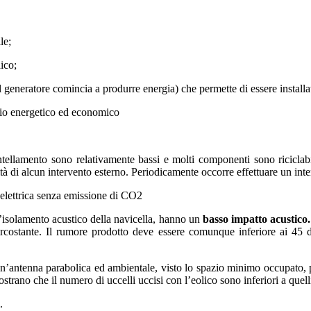
le;
aico;
il generatore comincia a produrre energia) che permette di essere install
rmio energetico ed economico
ntellamento sono relativamente bassi e molti componenti sono riciclabil
 di alcun intervento esterno. Periodicamente occorre effettuare un inte
 elettrica senza emissione di CO2
’isolamento acustico della navicella, hanno un
basso impatto acustico
ircostante. Il rumore prodotto deve essere comunque inferiore ai 45 de
’antenna parabolica ed ambientale, visto lo spazio minimo occupato, pe
strano che il numero di uccelli uccisi con l’eolico sono inferiori a quell
.