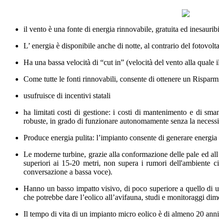
il vento è una fonte di energia rinnovabile, gratuita ed inesauribi
L’ energia è disponibile anche di notte, al contrario del fotovolt
Ha una bassa velocità di “cut in” (velocità del vento alla quale 
Come tutte le fonti rinnovabili, consente di ottenere un Rispa
usufruisce di incentivi statali
ha limitati costi di gestione: i costi di mantenimento e di sma
robuste, in grado di funzionare autonomamente senza la necessità
Produce energia pulita: l’impianto consente di generare energia
Le moderne turbine, grazie alla conformazione delle pale ed all
superiori ai 15-20 metri, non supera i rumori dell'ambiente c
conversazione a bassa voce).
Hanno un basso impatto visivo, di poco superiore a quello di un
che potrebbe dare l’eolico all’avifauna, studi e monitoraggi dimo
Il tempo di vita di un impianto micro eolico è di almeno 20 anni