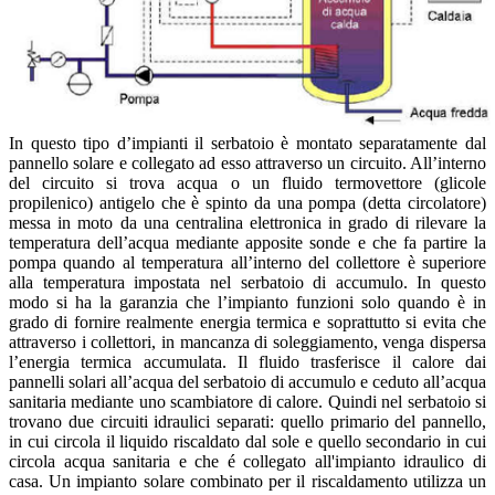
In questo tipo d’impianti il serbatoio è montato separatamente dal
pannello solare e collegato ad esso attraverso un circuito. All’interno
del circuito si trova acqua o un fluido termovettore (glicole
propilenico) antigelo che è spinto da una pompa (detta circolatore)
messa in moto da una centralina elettronica in grado di rilevare la
temperatura dell’acqua mediante apposite sonde e che fa partire la
pompa quando al temperatura all’interno del collettore è superiore
alla temperatura impostata nel serbatoio di accumulo. In questo
modo si ha la garanzia che l’impianto funzioni solo quando è in
grado di fornire realmente energia termica e soprattutto si evita che
attraverso i collettori, in mancanza di soleggiamento, venga dispersa
l’energia termica accumulata. Il fluido trasferisce il calore dai
pannelli solari all’acqua del serbatoio di accumulo e ceduto all’acqua
sanitaria mediante uno scambiatore di calore. Quindi nel serbatoio si
trovano due circuiti idraulici separati: quello primario del pannello,
in cui circola il liquido riscaldato dal sole e quello secondario in cui
circola acqua sanitaria e che é collegato all'impianto idraulico di
casa. Un impianto solare combinato per il riscaldamento utilizza un