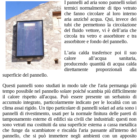
I pannelli ad aria sono pannelli solari
termici normalmente di tipo vetrato
che fanno circolare al loro interno
aria anziché acqua. Qui, invece dei
tubi che permettono la circolazione
del fluido vettore, vi è dell’aria che
circola tra vetro e assorbitore e tra
assorbitore e fondo del pannello.
L’aria calda trasferisce poi il suo
calore all’acqua sanitaria,
producendo quantità di acqua calda
direttamente proporzionali alla
superficie del pannello.
Questi pannelli sono studiati in modo tale che l'aria permanga più
tempo possibile nel pannello solare poiché scambia più difficilmente
il calore rispetto all'acqua. Può essere presente un serbatoio di
accumulo integrato, particolarmente indicato per le località con un
clima assai rigido. Un tipo particolare di pannelli solari ad aria sono i
pannelli di rivestimento, usati per la normale finitura delle pareti di
tamponamento esterne di edifici sia civili che industriali: questi non
sono vetrati ma costituiti da una superficie esterna a cassa metallica
che funge da scambiatore e riscalda l'aria passante all'interno del
pannello, che si può immettere negli ambienti con un apposito