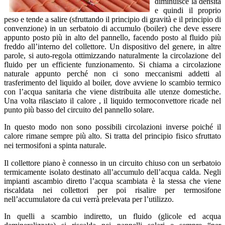
diminuisce la densità
e quindi il proprio
peso e tende a salire (sfruttando il principio di gravità e il principio di
convenzione) in un serbatoio di accumulo (boiler) che deve essere
appunto posto più in alto del pannello, facendo posto al fluido più
freddo all’interno del collettore. Un dispositivo del genere, in altre
parole, si auto-regola ottimizzando naturalmente la circolazione del
fluido per un efficiente funzionamento. Si chiama a circolazione
naturale appunto perché non ci sono meccanismi addetti al
trasferimento del liquido al boiler, dove avviene lo scambio termico
con l’acqua sanitaria che viene distribuita alle utenze domestiche.
Una volta rilasciato il calore , il liquido termoconvettore ricade nel
punto più basso del circuito del pannello solare.
In questo modo non sono possibili circolazioni inverse poiché il
calore rimane sempre più alto. Si tratta del principio fisico sfruttato
nei termosifoni a spinta naturale.
Il collettore piano è connesso in un circuito chiuso con un serbatoio
termicamente isolato destinato all’accumulo dell’acqua calda. Negli
impianti ascambio diretto l’acqua scambiata è la stessa che viene
riscaldata nei collettori per poi risalire per termosifone
nell’accumulatore da cui verrà prelevata per l’utilizzo.
In quelli a scambio indiretto, un fluido (glicole ed acqua