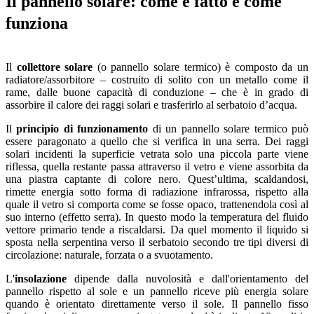
Il pannello solare: come è fatto e come
funziona
Il
collettore solare
(o pannello solare termico) è composto da un
radiatore/assorbitore – costruito di solito con un metallo come il
rame, dalle buone capacità di conduzione – che è in grado di
assorbire il calore dei raggi solari e trasferirlo al serbatoio d’acqua.
Il
principio di funzionamento
di un pannello solare termico può
essere paragonato a quello che si verifica in una serra. Dei raggi
solari incidenti la superficie vetrata solo una piccola parte viene
riflessa, quella restante passa attraverso il vetro e viene assorbita da
una piastra captante di colore nero. Quest’ultima, scaldandosi,
rimette energia sotto forma di radiazione infrarossa, rispetto alla
quale il vetro si comporta come se fosse opaco, trattenendola così al
suo interno (effetto serra). In questo modo la temperatura del fluido
vettore primario tende a riscaldarsi. Da quel momento il liquido si
sposta nella serpentina verso il serbatoio secondo tre tipi diversi di
circolazione: naturale, forzata o a svuotamento.
L'
insolazione
dipende dalla nuvolosità e dall'orientamento del
pannello rispetto al sole e un pannello riceve più energia solare
quando è orientato direttamente verso il sole. Il pannello fisso