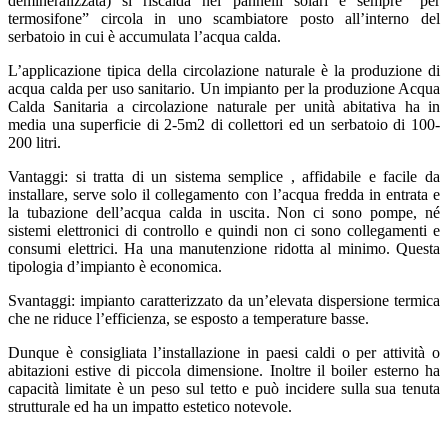
demineralizzata) si riscalda nei pannelli solari e sempre “per
termosifone” circola in uno scambiatore posto all’interno del
serbatoio in cui è accumulata l’acqua calda.
L’applicazione tipica della circolazione naturale è la produzione di
acqua calda per uso sanitario. Un impianto per la produzione Acqua
Calda Sanitaria a circolazione naturale per unità abitativa ha in
media una superficie di 2-5m2 di collettori ed un serbatoio di 100-
200 litri.
Vantaggi: si tratta di un sistema semplice , affidabile e facile da
installare, serve solo il collegamento con l’acqua fredda in entrata e
la tubazione dell’acqua calda in uscita. Non ci sono pompe, né
sistemi elettronici di controllo e quindi non ci sono collegamenti e
consumi elettrici. Ha una manutenzione ridotta al minimo. Questa
tipologia d’impianto è economica.
Svantaggi: impianto caratterizzato da un’elevata dispersione termica
che ne riduce l’efficienza, se esposto a temperature basse.
Dunque è consigliata l’installazione in paesi caldi o per attività o
abitazioni estive di piccola dimensione. Inoltre il boiler esterno ha
capacità limitate è un peso sul tetto e può incidere sulla sua tenuta
strutturale ed ha un impatto estetico notevole.