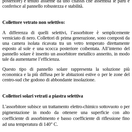
posteriore) è tenuto assieme da uno chassis che assembla le parti e
conferisce al pannello robustezza e stabilità.
Collettore vetrato non selettivo:
A differenza di quelli selettivi, l’assorbitore è semplicemente
verniciato di nero. Collettori di prima generazione, sono composti da
una camera isolata ricavata tra un vetro temperato direttamente
esposto al sole e una scocca posteriore coibentata. All’interno del
pannello solare è inserito un assorbitore metallico annerito, in modo
tale da aumentarne l’efficienza.
Questo tipo di pannello solare rappresenta la soluzione più
economica e la più diffusa per le abitazioni estive o per le zone del
centro-sud che godono di abbondante insolazione.
Collettori solari vetrati a piastra selettiva
L'assorbitore subisce un trattamento elettro-chimico
sottovuoto o per
pigmentazione in modo da ottenere una superficie con alto
coefficiente di assorbimento e basso coefficiente di riflessione fino
ad una temperatura di 140° C.