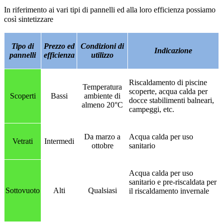
In riferimento ai vari tipi di pannelli ed alla loro efficienza possiamo
così sintetizzare
Tipo di
Prezzo ed
Condizioni di
Indicazione
pannelli
efficienza
utilizzo
Riscaldamento di piscine
Temperatura
scoperte, acqua calda per
Scoperti
Bassi
ambiente di
docce stabilimenti balneari,
almeno 20°C
campeggi, etc.
Da marzo a
Acqua calda per uso
Vetrati
Intermedi
ottobre
sanitario
Acqua calda per uso
sanitario e pre-riscaldata per
Sottovuoto
Alti
Qualsiasi
il riscaldamento invernale