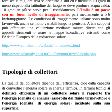
fornisce la migliore resa se orientato a sud ed è inclinato 10 gradi in
meno rispetto alla latitudine del luogo se deve produrre acqua calda,
10 gradi in più se serve per il riscaldamento.
L'Italia è un paese
con un buon livello di irraggiamento
, pari mediamente a 5-6
kwh/mq/giorno. Le condizioni di irraggiamento italiane sono molto
favorevoli, anche se molto variabili lungo la penisola. A tale scopo si
può effettuare una valutazione mediante misure dirette con gli
appositi strumenti o usare le mappe isoradiative esistenti come
l'Atlante Europeo della radiazione solare.
http://www.eumetsat.int/website/home/index.html
http://www.solaritaly.enea.it/CalcRggmmOrizz/Calcola.php
Tipologie di collettori
La qualità del collettore dipende dall’efficienza, cioè dalla capacità
di convertire l’energia solare in energia termica. In termini tecnici
si
definisce efficienza di un collettore solare il rapporto fra
l’energia (densità di energia) assorbita dal fluido termovettore e
l’energia (densitàˆ di energia solare) incidente sulla sua
superficie
.