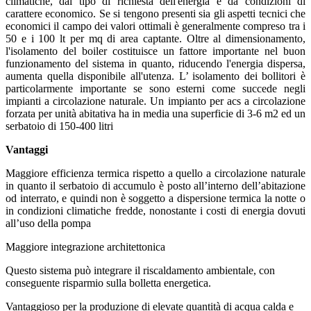
climatiche, dal tipo di richiesta dell'energia e da condizioni di
carattere economico. Se si tengono presenti sia gli aspetti tecnici che
economici il campo dei valori ottimali è generalmente compreso tra i
50 e i 100 lt per mq di area captante. Oltre al dimensionamento,
l'isolamento del boiler costituisce un fattore importante nel buon
funzionamento del sistema in quanto, riducendo l'energia dispersa,
aumenta quella disponibile all'utenza. L’ isolamento dei bollitori è
particolarmente importante se sono esterni come succede negli
impianti a circolazione naturale. Un impianto per acs a circolazione
forzata per unità abitativa ha in media una superficie di 3-6 m2 ed un
serbatoio di 150-400 litri
Vantaggi
Maggiore efficienza termica rispetto a quello a circolazione naturale
in quanto il serbatoio di accumulo è posto all’interno dell’abitazione
od interrato, e quindi non è soggetto a dispersione termica la notte o
in condizioni climatiche fredde, nonostante i costi di energia dovuti
all’uso della pompa
Maggiore integrazione architettonica
Questo sistema può integrare il riscaldamento ambientale, con
conseguente risparmio sulla bolletta energetica.
Vantaggioso per la produzione di elevate quantità di acqua calda e